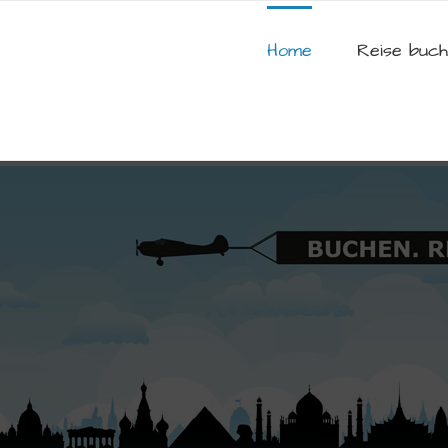
Home
Reise buc